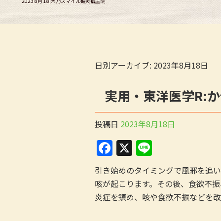
2023 8月 18|木乃スマイル鍼灸指圧院
日別アーカイブ:
2023年8月18日
実用・東洋医学R:か
投稿日
2023年8月18日
F
X
Li
a
n
引き始めのタイミングで風邪を追い
c
e
咳が起こります。その後、食欲不振
e
炎症を鎮め、咳や食欲不振などを改
b