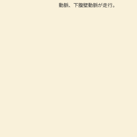
e
動脈、下腹壁動脈が走行。
b
o
o
k