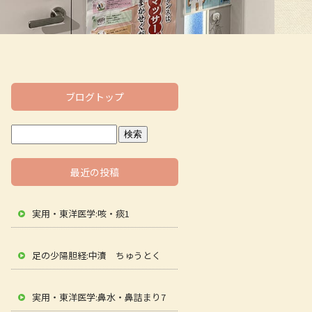
ブログトップ
最近の投稿
実用・東洋医学:咳・痰1
足の少陽胆経:中瀆 ちゅうとく
実用・東洋医学:鼻水・鼻詰まり7