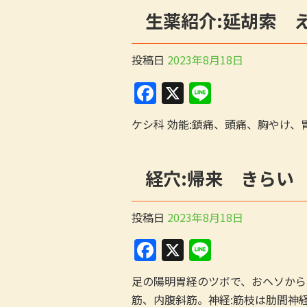
o
生薬紹介:延胡索 
o
k
投稿日
2023年8月18日
F
X
Li
a
n
ケシ科 効能:鎮痛、頭痛、胸やけ
c
e
e
経穴:帰来 きらい
b
o
投稿日
o
2023年8月18日
k
F
X
Li
a
n
足の陽明胃経のツボで、おヘソから
c
e
筋、内腹斜筋。神経:筋枝は肋間神