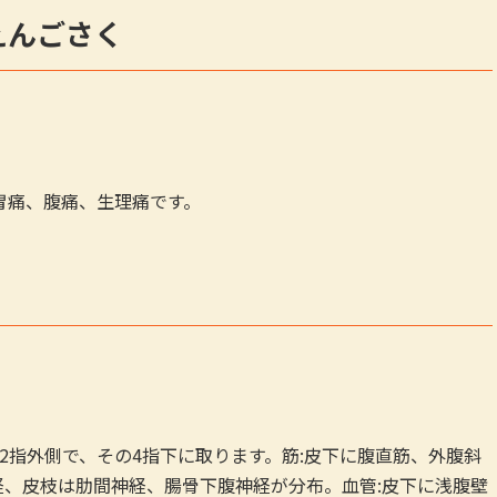
えんごさく
、胃痛、腹痛、生理痛です。
2指外側で、その4指下に取ります。筋:皮下に腹直筋、外腹斜
経、皮枝は肋間神経、腸骨下腹神経が分布。血管:皮下に浅腹壁