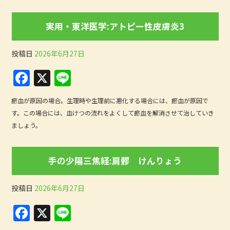
e
b
実用・東洋医学:アトピー性皮膚炎3
o
o
投稿日
2026年6月27日
k
F
X
Li
a
n
瘀血が原因の場合。生理時や生理前に悪化する場合には、瘀血が原因で
c
e
す。この場合には、血けつの流れをよくして瘀血を解消させて治していき
e
ましょう。
b
o
手の少陽三焦経:肩髎 けんりょう
o
k
投稿日
2026年6月27日
F
X
Li
a
n