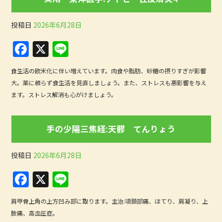
o
o
投稿日
2026年6月28日
k
F
X
Li
a
n
食生活の欧米化に伴い増えています。肉食や脂肪、砂糖の摂りすぎが影響
c
e
大。薬に頼らず食生活を見直しましょう。また、ストレスも悪影響を与え
e
ます。ストレス解消も心がけましょう。
b
o
手の少陽三焦経:天髎 てんりょう
o
k
投稿日
2026年6月28日
F
X
Li
a
n
肩甲骨上角の上方凹み部に取ります。主治:項頚部痛、ほてり、肩凝り、上
c
e
肢痛、高血圧症。