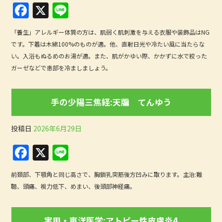
k
F
X
Li
a
n
「養生」アレルギー体質の方は、肌弱く肌刺激を与える衣服や装飾品はNG
c
e
です。下着は木綿100%のものが適。他、直射日光や冷たい風に当たらな
e
い。入浴もぬるめのお湯が適。また、肌がかゆい際、かかずに水で絞った
b
ガーゼなどで患部を冷ましましょう。
o
o
手の少陽三焦経:天牖 てんゆう
k
投稿日
2026年6月29日
F
X
Li
a
n
前頚部、下顎角と同じ高さで、胸鎖乳突筋後方凹みに取ります。主治:難
c
e
聴、頭痛、視力低下、めまい、後頭部神経痛。
e
b
実用・東洋医学:アトピー性皮膚炎4