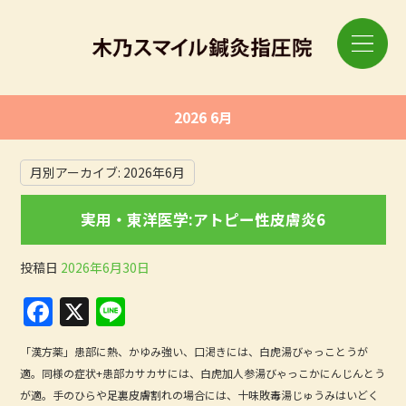
2026 6月
月別アーカイブ:
2026年6月
実用・東洋医学:アトピー性皮膚炎6
投稿日
2026年6月30日
F
X
Li
a
n
「漢方薬」患部に熱、かゆみ強い、口渇きには、白虎湯びゃっことうが
c
e
適。同様の症状+患部カサカサには、白虎加人参湯びゃっこかにんじんとう
e
が適。手のひらや足裏皮膚割れの場合には、十味敗毒湯じゅうみはいどく