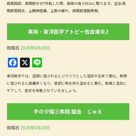
肩周囲部、肩関節を90°外転した際、肩峰の後ろ凹みに取ります。主治:肩
c
e
関節周囲炎、上腕神経痛、上肢の疲れ、肩関節運動障害。
e
b
実用・東洋医学アトピー性皮膚炎2
o
o
投稿日
2026年6月26日
k
F
X
Li
a
n
東洋医学では、湿邪に侵されるとジクジクとした湿疹が出来て悪化。熱邪
c
e
に侵されると皮膚赤くなり、患部に熱を持ち温めると悪化。乾燥と湿気に
e
ケアして、症状を改善させていきましょう。
b
o
手の少陽三焦経:臑会 じゅえ
o
k
投稿日
2026年6月26日