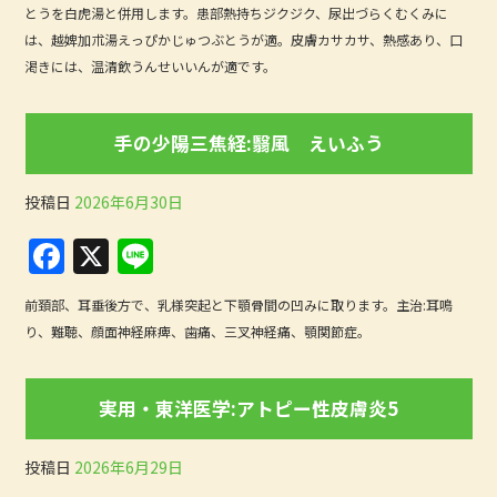
b
とうを白虎湯と併用します。患部熱持ちジクジク、尿出づらくむくみに
は、越婢加朮湯えっぴかじゅつぶとうが適。皮膚カサカサ、熱感あり、口
o
渇きには、温清飲うんせいいんが適です。
o
k
手の少陽三焦経:翳風 えいふう
投稿日
2026年6月30日
F
X
Li
a
n
前頚部、耳垂後方で、乳様突起と下顎骨間の凹みに取ります。主治:耳鳴
c
e
り、難聴、顔面神経麻痺、歯痛、三叉神経痛、顎関節症。
e
b
実用・東洋医学:アトピー性皮膚炎5
o
o
投稿日
2026年6月29日