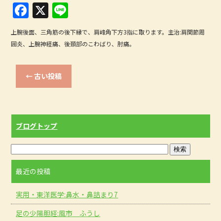
F
X
Li
a
n
上腕後面、三角筋の後下縁で、肩峰角下方3指に取ります。主治:肩関節周
c
e
囲炎、上腕神経痛、後頚部のこわばり、肘痛。
e
b
←
古い投稿
o
o
k
ブログトップ
最近の投稿
実用・東洋医学:鼻水・鼻詰まり7
足の少陽胆経:風市 ふうし