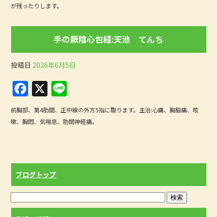
b
が残ったりします。
o
o
手の厥陰心包経:天池 てんち
k
投稿日
2026年6月5日
F
X
Li
a
n
前胸部、第4肋間、正中線の外方5指に取ります。主治:心痛、胸脇痛、咳
c
e
嗽、胸悶、気喘息、肋間神経痛。
e
b
o
ブログトップ
o
k