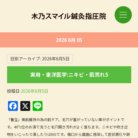
2026 6月 05
日別アーカイブ:
2026年6月5日
実用・東洋医学:ニキビ・肌荒れ5
投稿日
2026年6月5日
F
X
Li
a
n
「養生」美肌維持の為の肌ケア。毛穴が塞がっていない事がポイントで
c
e
す。40°c位のお湯で洗うと毛穴開き汚れがよく落ちます。ニキビや吹き出
e
物をいじったり潰したりはNGです。傷口から雑菌に感染して症状悪化や跡