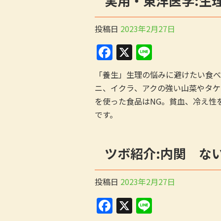
実用・東洋医学:生
o
k
投稿日
2023年2月27日
F
X
Li
a
n
「養生」生理の悩みに避けたい食べ
c
e
ニ、イクラ、アクの強い山菜やタケ
e
を使った食品はNG。貧血、冷え性
b
です。
o
o
ツボ紹介:内関 な
k
投稿日
2023年2月27日
F
X
Li