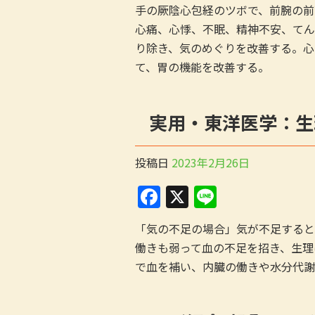
a
n
手の厥陰心包経のツボで、前腕の前
c
e
心痛、心悸、不眠、精神不安、てん
e
り除き、気のめぐりを改善する。心
b
て、胃の機能を改善する。
o
o
実用・東洋医学：生
k
投稿日
2023年2月26日
F
X
Li
a
n
「気の不足の場合」気が不足すると
c
e
働きも弱って血の不足を招き、生理
e
で血を補い、内臓の働きや水分代謝
b
o