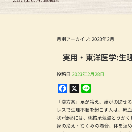
2023 2月|木乃スマイル鍼灸指圧院
月別アーカイブ:
2023年2月
実用・東洋医学:生
投稿日
2023年2月28日
F
X
Li
a
n
「漢方薬」足が冷え、頭がのぼせる
c
e
レスで生理不順を起こす人は、瘀血
e
状+便秘には、桃核承気湯とうかく
b
身の冷え・むくみの場合、体を温