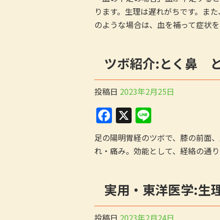
c
e
ります。生理は遅れがちです。また
e
のような場合は、血を補って症状を
b
o
ツボ紹介:とく鼻 
o
k
投稿日
2023年2月25日
F
X
Li
a
n
足の陽明胃経のツボで、膝の前面、
c
e
れ・痛み。効能として、経絡の通り
e
b
実用・東洋医学:生
o
o
投稿日
2023年2月24日