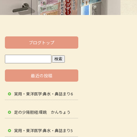
ブログトップ
最近の投稿
実用・東洋医学:鼻水・鼻詰まり6
足の少陽胆経:環跳 かんちょう
実用・東洋医学:鼻水・鼻詰まり5