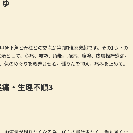
くゆ
甲骨下角と脊柱との交点が第7胸椎棘突起です。その1つ下の
。主治として、心痛、咳嗽、腹脹、腹痛、腹鳴、皮膚掻痒感症。
、気のめぐりを改善させる。張りんを抑え、痛みを止める。
理痛・生理不順3
、血液量が足りなくなる為、経血の量は少なく、色も薄くな