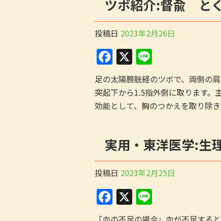
ツボ紹介:督兪 と
o
k
投稿日
2023年2月26日
F
X
Li
a
n
足の太陽膀胱経のツボで、両側の肩
c
e
突起下から1.5指外側に取ります
e
効能として、胸のつかえを取り除き
b
o
実用・東洋医学:生
o
k
投稿日
2023年2月25日
F
X
Li
a
n
「血の不足の場合」血が不足すると