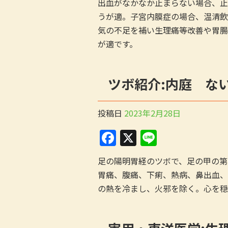
o
出血がなかなか止まらない場合、止
うが適。子宮内膜症の場合、温清飲
o
気の不足を補い生理痛等改善や胃腸
k
が適です。
ツボ紹介:内庭 な
投稿日
2023年2月28日
F
X
Li
a
n
足の陽明胃経のツボで、足の甲の第
c
e
胃痛、腹痛、下痢、熱病、鼻出血、
e
の熱を冷まし、火邪を除く。心を穏
b
o