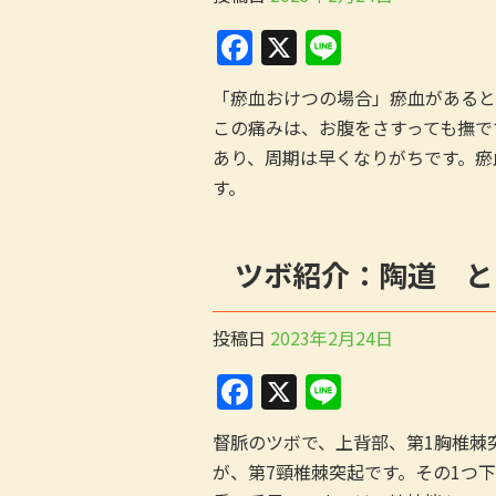
k
F
X
Li
a
n
「瘀血おけつの場合」瘀血があると
c
e
この痛みは、お腹をさすっても撫で
e
あり、周期は早くなりがちです。瘀
b
す。
o
o
ツボ紹介：陶道 と
k
投稿日
2023年2月24日
F
X
Li
a
n
督脈のツボで、上背部、第1胸椎棘
c
e
が、第7頸椎棘突起です。その1つ