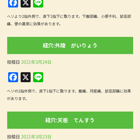
F
X
Li
a
n
ヘソより2指外側で、直下2指下に取ります。下腹部痛、小便不利、鼠径部
c
e
痛、便の異常に効果があります。
e
b
経穴:外陵 がいりょう
o
o
投稿日
2021年3月24日
k
F
X
Li
a
n
ヘソの2指外側で、直下1指下に取ります。腹痛、月経痛、鼠径部痛に効果
c
e
があります。
e
b
経穴:天枢 てんすう
o
o
投稿日
2021年3月23日