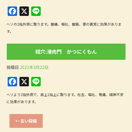
k
F
X
Li
a
n
ヘソの2指外側に取ります。腹痛、嘔吐、腹脹、便の異常に効果がありま
c
e
す。
e
b
経穴:滑肉門 かつにくもん
o
o
投稿日
2021年3月22日
k
F
X
Li
a
n
ヘソより2指外側で、直上1指上に取ります。吐舌、嘔吐、胃痛、精神不安
c
e
に効果があります。
e
b
←
古い投稿
o