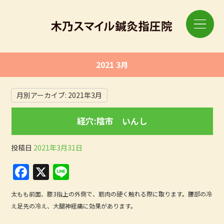
2021 3月
月別アーカイブ:
2021年3月
経穴:陰市 いんし
投稿日
2021年3月31日
F
X
Li
a
n
太もも前面、膝3指上の外側で、筋肉の硬く触れる際に取ります。腰部の冷
c
e
え足先の冷え、大腿神経痛に効果があります。
e