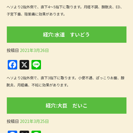
a
n
ヘソより2指外側で、直下4〜5指下に取ります。月経不調、膀胱炎、ED、
c
e
子宮下垂、陰茎痛に効果があります。
e
b
経穴:水道 すいどう
o
o
投稿日
2021年3月26日
k
F
X
Li
a
n
ヘソより2指外側で、直下3指下に取ります。小便不通、ぽっこりお腹、膀
c
e
胱炎、月経痛、不妊に効果があります。
e
b
経穴:大巨 だいこ
o
o
投稿日
2021年3月25日
k