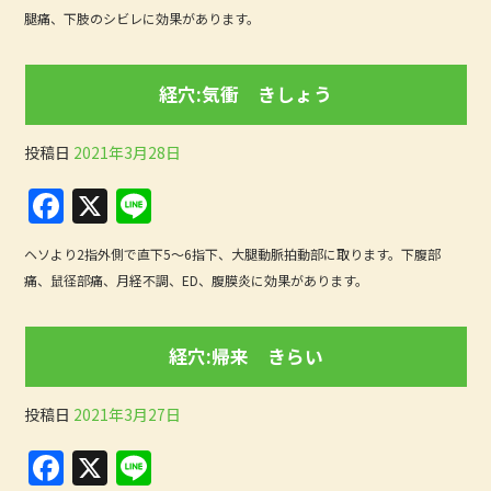
c
e
腿痛、下肢のシビレに効果があります。
e
b
経穴:気衝 きしょう
o
o
投稿日
2021年3月28日
k
F
X
Li
a
n
ヘソより2指外側で直下5〜6指下、大腿動脈拍動部に取ります。下腹部
c
e
痛、鼠径部痛、月経不調、ED、腹膜炎に効果があります。
e
b
経穴:帰来 きらい
o
o
投稿日
2021年3月27日
k
F
X
Li