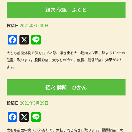
b
経穴:伏兎 ふくと
o
o
投稿日
2021年3月30日
k
F
X
Li
a
n
太もも前面外側で膝を曲げた際、浮き出る太い筋肉スジ際、膝より10cmの
c
e
位置に取ります。股関節痛、太ももの冷え、腹脹、鼠径部痛に効果があり
e
ます。
b
o
経穴:髀関 ひかん
o
k
投稿日
2021年3月29日
F
X
Li
a
n
太もも前面中央スジ外寄りで、大転子同じ高さに取ります。股関節痛、大