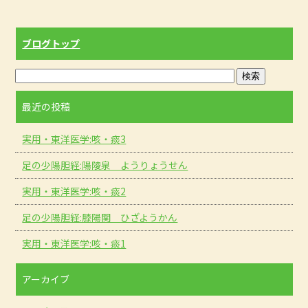
o
k
ブログトップ
最近の投稿
実用・東洋医学:咳・痰3
足の少陽胆経:陽陵泉 ようりょうせん
実用・東洋医学:咳・痰2
足の少陽胆経:膝陽関 ひざようかん
実用・東洋医学:咳・痰1
アーカイブ