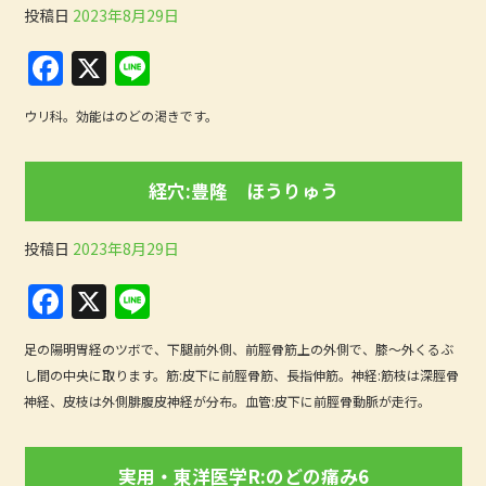
投稿日
2023年8月29日
F
X
Li
a
n
ウリ科。効能はのどの渇きです。
c
e
e
経穴:豊隆 ほうりゅう
b
o
投稿日
2023年8月29日
o
F
X
Li
k
a
n
足の陽明胃経のツボで、下腿前外側、前脛骨筋上の外側で、膝〜外くるぶ
c
e
し間の中央に取ります。筋:皮下に前脛骨筋、長指伸筋。神経:筋枝は深脛骨
e
神経、皮枝は外側腓腹皮神経が分布。血管:皮下に前脛骨動脈が走行。
b
o
実用・東洋医学R:のどの痛み6