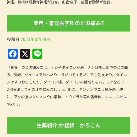
e
神経、皮枝は浅腓骨神経が分布。血管:皮下に前脛骨動脈が走行。
b
o
実用・東洋医学R:のどの痛み7
o
k
投稿日
2023年8月29日
F
X
Li
a
n
「食養」のどの痛みには、ナシやダイコンが適。ナシは咳止めやのどの痛
c
e
みに効き、ジュースで飲んだり、うがいをするだけでも効果あり。ダイコ
e
ンはすりおろしたり、ダイコン湯、ダイコンの輪切りをハチミツなどで
b
2~3日漬けてその汁を飲みましょう。他に、ギンナンやユリ根が適。逆
に、アクの強いタケノコや山菜類、トウガラシ等の香辛料、カニ、エビは
o
NGです。
o
k
生薬紹介:か楼根 かろこん