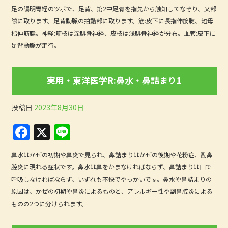
a
n
足の陽明胃経のツボで、足背、第2中足骨を指先から触知してなぞり、又部
c
e
際に取ります。足背動脈の拍動部に取ります。筋:皮下に長指伸筋腱、短母
e
指伸筋腱。神経:筋枝は深腓骨神経、皮枝は浅腓骨神経が分布。血管:皮下に
b
足背動脈が走行。
o
o
実用・東洋医学R:鼻水・鼻詰まり1
k
投稿日
2023年8月30日
F
X
Li
a
n
鼻水はかぜの初期や鼻炎で見られ、鼻詰まりはかぜの後期や花粉症、副鼻
c
e
腔炎に現れる症状です。鼻水は鼻をかまなければならず、鼻詰まりは口で
e
呼吸しなければならず、いずれも不快でやっかいです。鼻水や鼻詰まりの
b
原因は、かぜの初期や鼻炎によるものと、アレルギー性や副鼻腔炎による
ものの2つに分けられます。
o