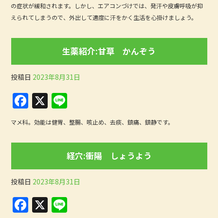
b
の症状が緩和されます。しかし、エアコンづけでは、発汗や皮膚呼吸が抑
えられてしまうので、外出して適度に汗をかく生活を心掛けましょう。
o
o
生薬紹介:甘草 かんぞう
k
投稿日
2023年8月31日
F
X
Li
a
n
マメ科。効能は健胃、整腸、咳止め、去痰、鎮痛、鎮静です。
c
e
e
経穴:衝陽 しょうよう
b
o
投稿日
2023年8月31日
o
F
X
Li
k