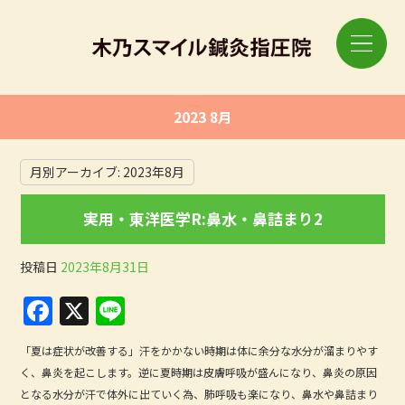
2023 8月
月別アーカイブ:
2023年8月
実用・東洋医学R:鼻水・鼻詰まり2
投稿日
2023年8月31日
F
X
Li
a
n
「夏は症状が改善する」汗をかかない時期は体に余分な水分が溜まりやす
c
e
く、鼻炎を起こします。逆に夏時期は皮膚呼吸が盛んになり、鼻炎の原因
e
となる水分が汗で体外に出ていく為、肺呼吸も楽になり、鼻水や鼻詰まり