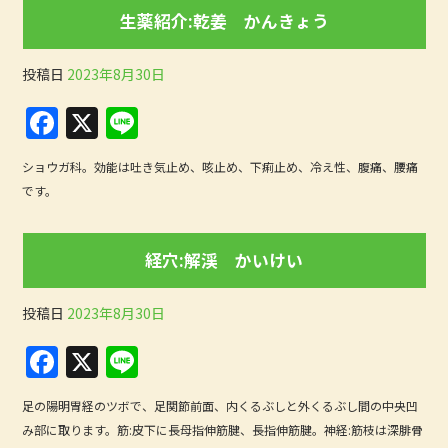
o
生薬紹介:乾姜 かんきょう
k
投稿日
2023年8月30日
F
X
Li
a
n
ショウガ科。効能は吐き気止め、咳止め、下痢止め、冷え性、腹痛、腰痛
c
e
です。
e
b
経穴:解渓 かいけい
o
o
投稿日
2023年8月30日
k
F
X
Li
a
n
足の陽明胃経のツボで、足関節前面、内くるぶしと外くるぶし間の中央凹
c
e
み部に取ります。筋:皮下に長母指伸筋腱、長指伸筋腱。神経:筋枝は深腓骨