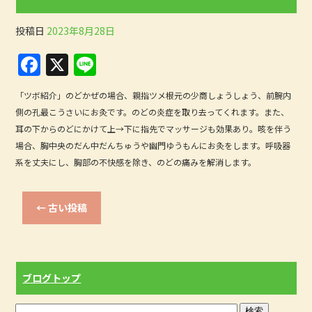
o
k
投稿日
2023年8月28日
F
X
Li
a
n
「ツボ紹介」のどかぜの場合、親指ツメ根元の少商しょうしょう、前腕内
c
e
側の孔最こうさいにお灸です。のどの炎症を取り去ってくれます。また、
e
耳の下からのどにかけて上→下に指先でマッサージも効果あり。咳を伴う
b
場合、胸中央のだん中だんちゅうや幽門ゆうもんにお灸をします。呼吸器
系を丈夫にし、胸部の不快感を除き、のどの痛みを解消します。
o
o
←
古い投稿
k
ブログトップ