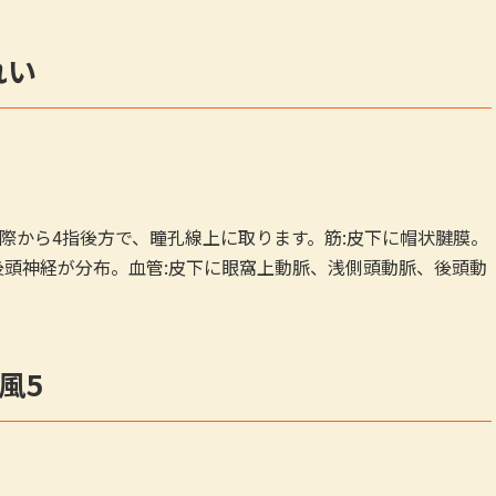
れい
際から4指後方で、瞳孔線上に取ります。筋:皮下に帽状腱膜。
後頭神経が分布。血管:皮下に眼窩上動脈、浅側頭動脈、後頭動
風5