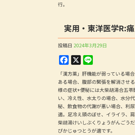
e
行。
b
o
実用・東洋医学R:痛
o
k
投稿日
2024年3月29日
F
X
Li
a
n
「漢方薬」肝機能が弱っている場合
c
e
ある場合、腹部の緊張を解消させる
e
様の症状+便秘には大柴胡湯合五苓
b
い、冷え性、水太りの場合、水分代
o
秘、飲食物の代謝が悪い場合、利尿
適。足冷え頭のぼせ、イライラ、肩
o
柴胡湯けいしぶくりょうがんごうだ
k
ぴかじゅつとうが適です。