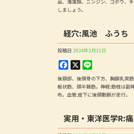
o
品、海藻類、ニンジン、ゴボウ、キ
しましょう。
o
k
経穴:風池 ふうち
投稿日
2024年3月31日
F
X
Li
a
n
後頸部、後頭骨の下方、胸鎖乳突筋
c
e
板状筋、頭半棘筋。神経:筋枝は副
e
布。血管:皮下に後頭動脈が走行。
b
o
実用・東洋医学R:痛
o
k