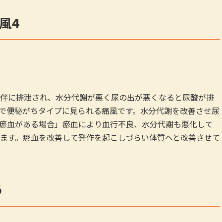
風4
伴に排泄され、水分代謝が悪く尿の出が悪くなると尿酸が排
で便秘がちタイプに見られる痛風です。水分代謝を改善させ尿
瘀血がある場合」瘀血により血行不良、水分代謝も悪化して
ます。瘀血を改善して発作を起こしづらい体質へと改善させて
う