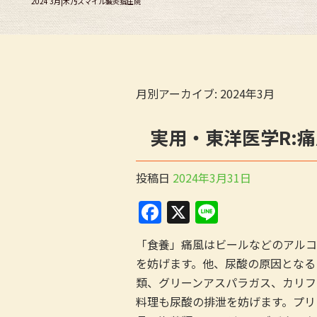
2024 3月|木乃スマイル鍼灸指圧院
月別アーカイブ:
2024年3月
実用・東洋医学R:痛
投稿日
2024年3月31日
F
X
Li
a
n
「食養」痛風はビールなどのアルコ
c
e
を妨げます。他、尿酸の原因となる
e
類、グリーンアスパラガス、カリフ
b
料理も尿酸の排泄を妨げます。プリ