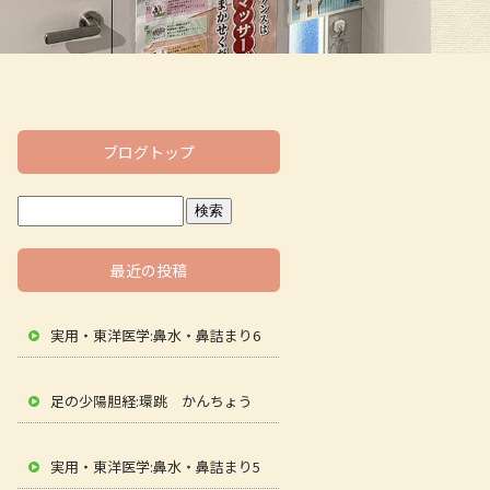
ブログトップ
最近の投稿
実用・東洋医学:鼻水・鼻詰まり6
足の少陽胆経:環跳 かんちょう
実用・東洋医学:鼻水・鼻詰まり5