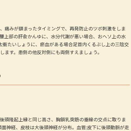
、痛みが鎮まったタイミングで、再発防止のツボ刺激をしま
腰上部の肝兪かんゆに、水分代謝が悪い場合、おヘソ上の水
太衝たいしょうに、瘀血がある場合足首内くるぶし上の三陰交
します。患側の他反対側にも両側すえましょう。
う
後頭隆起上縁と同じ高さ、胸鎖乳突筋の垂線の交点に取りま
は顔面神経、皮枝は大後頭神経が分布。血管:皮下に後頭動脈が走