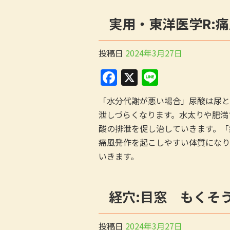
b
実用・東洋医学R:痛
o
o
投稿日
2024年3月27日
k
F
X
Li
a
n
「水分代謝が悪い場合」尿酸は尿と
c
e
泄しづらくなります。水太りや肥満
e
酸の排泄を促し治していきます。「
b
痛風発作を起こしやすい体質になり
o
いきます。
o
k
経穴:目窓 もくそ
投稿日
2024年3月27日