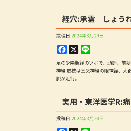
経穴:承霊 しょう
投稿日
2024年3月29日
F
X
Li
a
n
足の少陽胆経のツボで、頭部、前髪
c
e
神経:皮枝は三叉神経の眼神経、大
e
脈が走行。
b
o
実用・東洋医学R:痛
o
k
投稿日
2024年3月28日