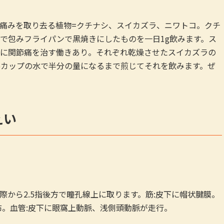
痛みを取り去る植物=クチナシ、スイカズラ、ニワトコ。クチ
で包みフライパンで黒焼きにしたものを一日1g飲みます。ス
に関節痛を治す働きあり。それぞれ乾燥させたスイカズラの
.5カップの水で半分の量になるまで煎じてそれを飲みます。ぜ
えい
際から2.5指後方で瞳孔線上に取ります。筋:皮下に帽状腱膜。
布。血管:皮下に眼窩上動脈、浅側頭動脈が走行。