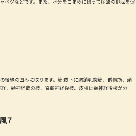
ャベツなどです。また、水分をこまめに摂って尿酸の排泄を促
の後縁の凹みに取ります。筋:皮下に胸鎖乳突筋、僧帽筋、頭
神経、頸神経叢の枝、脊髄神経後枝。皮枝は頸神経後枝が分
風7