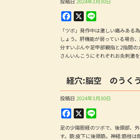
投稿日
2024年3月30日
F
X
Li
a
n
「ツボ」発作中は激しい痛みある為
c
e
しょう。肝機能が弱っている場合、
e
分すいぶんや足甲部親指と2指間の
b
さんいんこうにそれぞれお灸刺激を
o
o
経穴:脳空 のうく
k
投稿日
2024年3月30日
F
X
Li
a
n
足の少陽胆経のツボで、後頭部、外
c
e
す。筋:皮下に後頭筋。神経:筋枝