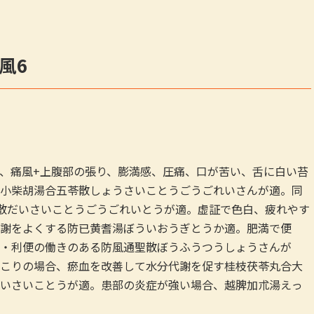
風6
、痛風+上腹部の張り、膨満感、圧痛、口が苦い、舌に白い苔
小柴胡湯合五苓散しょうさいことうごうごれいさんが適。同
散だいさいことうごうごれいとうが適。虚証で色白、疲れやす
謝をよくする防已黄耆湯ぼういおうぎとうか適。肥満で便
・利便の働きのある防風通聖散ぼうふうつうしょうさんが
こりの場合、瘀血を改善して水分代謝を促す桂枝茯苓丸合大
いさいことうが適。患部の炎症が強い場合、越脾加朮湯えっ