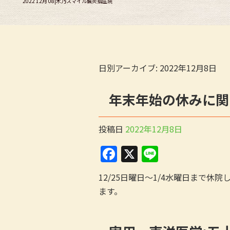
2022 12月 08|木乃スマイル鍼灸指圧院
日別アーカイブ:
2022年12月8日
年末年始の休みに関
投稿日
2022年12月8日
F
X
Li
a
n
12/25日曜日〜1/4水曜日まで休
c
e
ます。
e
b