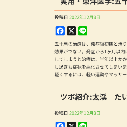
実用・東洋医学:五
o
o
投稿日
2022年12月8日
k
F
X
Li
a
n
五十肩の治療は、発症後初期と治り
c
e
効果がでない。発症から1ヶ月以内
e
してしまうと治療は、半年以上かか
b
し過ぎも症状を悪化させてしまいま
o
軽くするには、軽い運動やマッサー
o
k
ツボ紹介:太渓 た
投稿日
2022年12月8日
F
X
Li