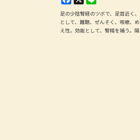
a
n
足の少陰腎経のツボで、足首近く、
c
e
として、難聴、ぜんそく、咳嗽、め
e
え性。効能として、腎精を補う。陽
b
o
o
k