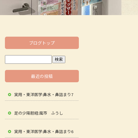
ブログトップ
最近の投稿
実用・東洋医学:鼻水・鼻詰まり7
足の少陽胆経:風市 ふうし
実用・東洋医学:鼻水・鼻詰まり6