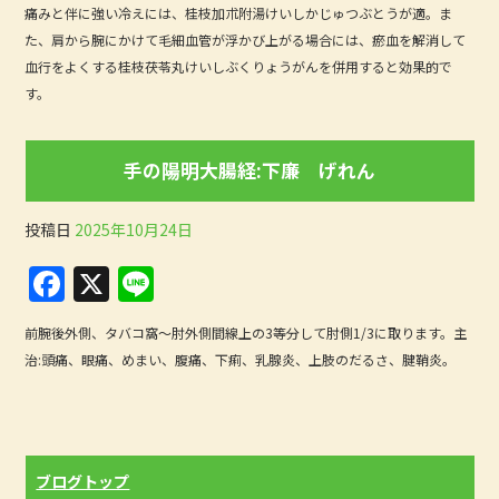
b
痛みと伴に強い冷えには、桂枝加朮附湯けいしかじゅつぶとうが適。ま
た、肩から腕にかけて毛細血管が浮かび上がる場合には、瘀血を解消して
o
血行をよくする桂枝茯苓丸けいしぶくりょうがんを併用すると効果的で
o
す。
k
手の陽明大腸経:下廉 げれん
投稿日
2025年10月24日
F
X
Li
a
n
前腕後外側、タバコ窩〜肘外側間線上の3等分して肘側1/3に取ります。主
c
e
治:頭痛、眼痛、めまい、腹痛、下痢、乳腺炎、上肢のだるさ、腱鞘炎。
e
b
o
ブログトップ
o