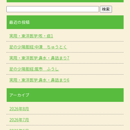
k
最近の投稿
実用・東洋医学:咳・痰1
足の少陽胆経:中瀆 ちゅうとく
実用・東洋医学:鼻水・鼻詰まり7
足の少陽胆経:風市 ふうし
実用・東洋医学:鼻水・鼻詰まり6
アーカイブ
2026年8月
2026年7月