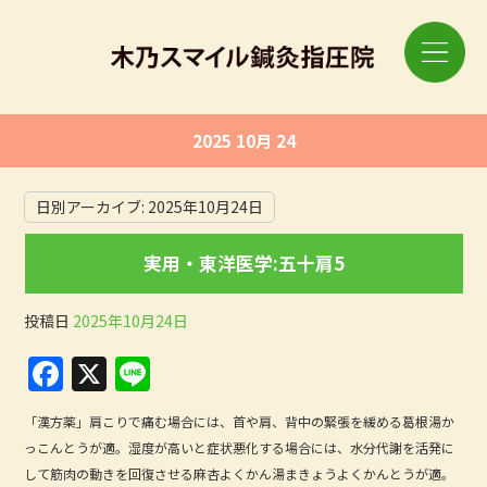
2025 10月 24
日別アーカイブ:
2025年10月24日
実用・東洋医学:五十肩5
投稿日
2025年10月24日
F
X
Li
a
n
「漢方薬」肩こりで痛む場合には、首や肩、背中の緊張を緩める葛根湯か
c
e
っこんとうが適。湿度が高いと症状悪化する場合には、水分代謝を活発に
e
して筋肉の動きを回復させる麻杏よくかん湯まきょうよくかんとうが適。