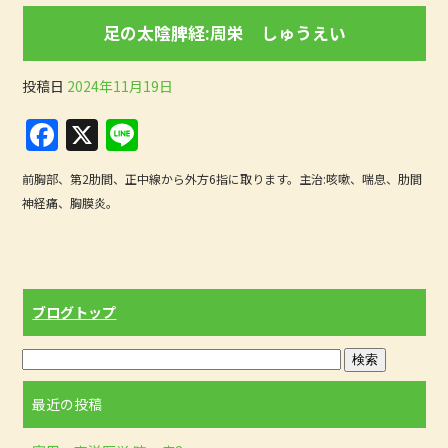
b
足の太陰脾経:周栄 しゅうえい
o
o
投稿日
2024年11月19日
k
F
X
Li
a
n
前胸部、第2肋間、正中線から外方6指に取ります。主治:咳嗽、喘息、肋間
c
e
神経痛、胸膜炎。
e
b
o
ブログトップ
o
k
最近の投稿