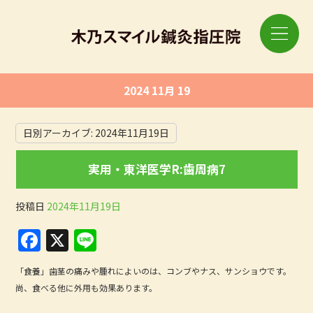
2024 11月 19
日別アーカイブ:
2024年11月19日
実用・東洋医学R:歯周病7
投稿日
2024年11月19日
F
X
Li
a
n
「食養」歯茎の痛みや腫れによいのは、コンブやナス、サンショウです。
c
e
尚、食べる他に外用も効果あります。
e